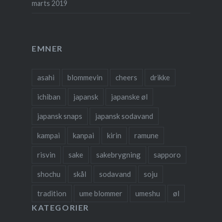
marts 2019
EMNER
asahi
blommevin
cheers
drikke
ichiban
japansk
japanske øl
japansk snaps
japansk sodavand
kampai
kanpai
kirin
ramune
risvin
sake
sakebrygning
sapporo
shochu
skål
sodavand
soju
tradition
ume blommer
umeshu
øl
KATEGORIER