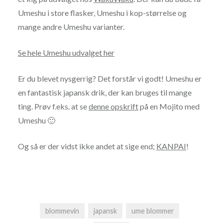
Umeshu i store flasker, Umeshu i kop-størrelse og
mange andre Umeshu varianter.
Se hele Umeshu udvalget her
Er du blevet nysgerrig? Det forstår vi godt! Umeshu er
en fantastisk japansk drik, der kan bruges til mange
ting. Prøv f.eks. at se
denne opskrift
på en Mojito med
Umeshu 🙂
Og så er der vidst ikke andet at sige end;
KANPAI
!
blommevin
japansk
ume blommer