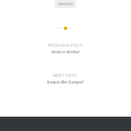
umeshu
Indlægsnavigation
PREVIOUS POST
Hvad er Shochu?
NEXT POST
Kanpai eller Kampai?