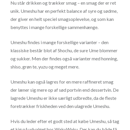
Nu står drikken og trækker smag – en smag der er ret
unik. Umeshu har en perfekt balance af syre og sødme,
der giver en helt speciel smagsoplevelse, og som kan
benyttes i mange forskellige sammenhænge.
Umeshu findes i mange forskellige varianter – den
klassiske består blot af Shochu, de sure Ume blommer
og sukker. Men der findes også varianter med honning,
shiso, grøn te, yuzu og meget mere.
Umeshu kan også lagres for en mere raffineret smag
der læner sig mere op af sød portvin end dessertvin. De
lagrede Umeshu er ikke særligt udbredte, da de fleste
foretrækker friskheden ved den ulagrede Umeshu.
Hvis du leder efter et godt sted at købe Umeshu, så tag
et kig på udvalget hos
WakuWaku
. Der kan du både få