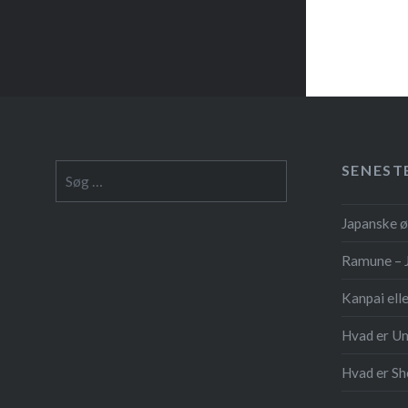
SENEST
Søg
efter:
Japanske ø
Ramune – 
Kanpai ell
Hvad er U
Hvad er S