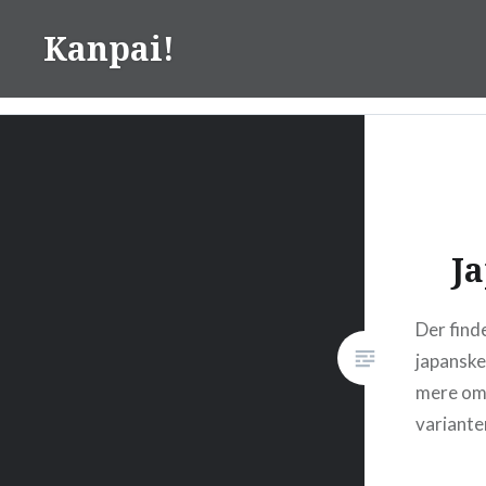
Skip
Kanpai!
to
content
Ja
Der find
japanske
mere om
variante