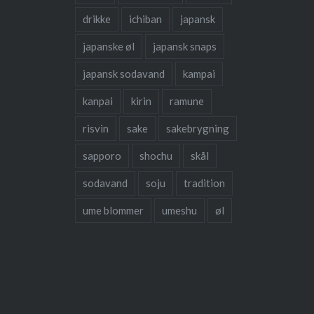
drikke
ichiban
japansk
japanske øl
japansk snaps
japansk sodavand
kampai
kanpai
kirin
ramune
risvin
sake
sakebrygning
sapporo
shochu
skål
sodavand
soju
tradition
ume blommer
umeshu
øl