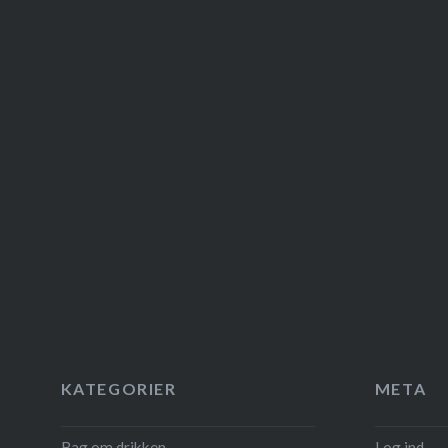
KATEGORIER
META
Bag om drikken
Log ind