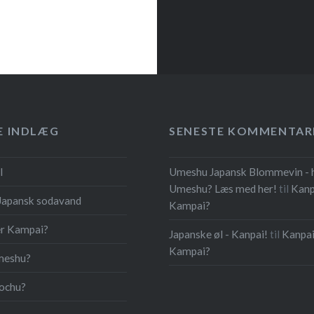
E INDLÆG
SENESTE KOMMENTAR
l
Umeshu Japansk Blommevin - 
Umeshu? Læs med her!
til
Kanp
Japansk sodavand
Kampai?
er Kampai?
Japanske øl - Kanpai!
til
Kanpai
Kampai?
meshu?
hochu?