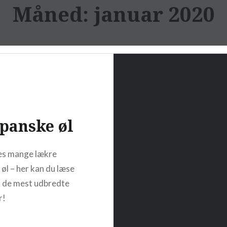
Måned: januar 2020
panske øl
es mange lækre
 øl – her kan du læse
 de mest udbredte
r!